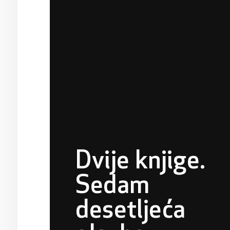
Dvije knjige.
Sedam
desetljeća