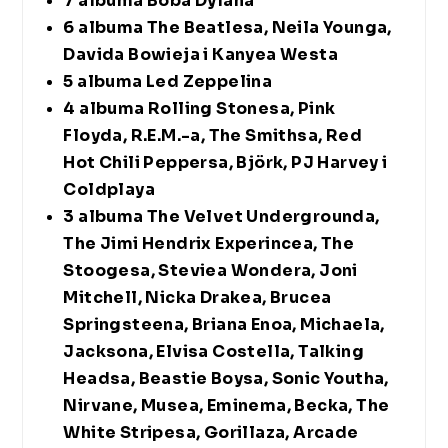
7 albuma Boba Dylana
6 albuma The Beatlesa, Neila Younga,
Davida Bowieja i Kanyea Westa
5 albuma Led Zeppelina
4 albuma Rolling Stonesa, Pink
Floyda, R.E.M.-a, The Smithsa, Red
Hot Chili Peppersa, Björk, PJ Harvey i
Coldplaya
3 albuma The Velvet Undergrounda,
The Jimi Hendrix Experincea, The
Stoogesa, Steviea Wondera, Joni
Mitchell, Nicka Drakea, Brucea
Springsteena, Briana Enoa, Michaela,
Jacksona, Elvisa Costella, Talking
Headsa, Beastie Boysa, Sonic Youtha,
Nirvane, Musea, Eminema, Becka, The
White Stripesa, Gorillaza, Arcade