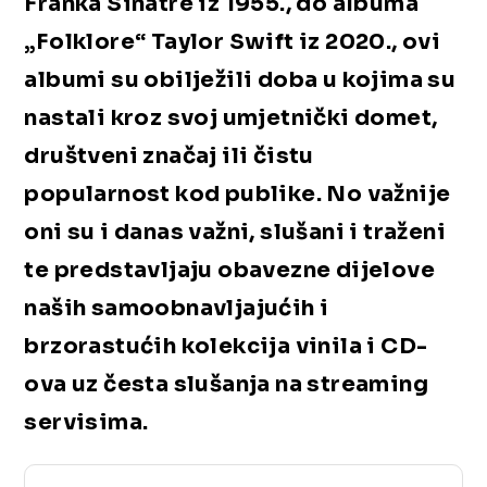
Franka Sinatre iz 1955., do albuma
„Folklore“ Taylor Swift iz 2020., ovi
albumi su obilježili doba u kojima su
nastali kroz svoj umjetnički domet,
društveni značaj ili čistu
popularnost kod publike. No važnije
oni su i danas važni, slušani i traženi
te predstavljaju obavezne dijelove
naših samoobnavljajućih i
brzorastućih kolekcija vinila i CD-
ova uz česta slušanja na streaming
servisima.