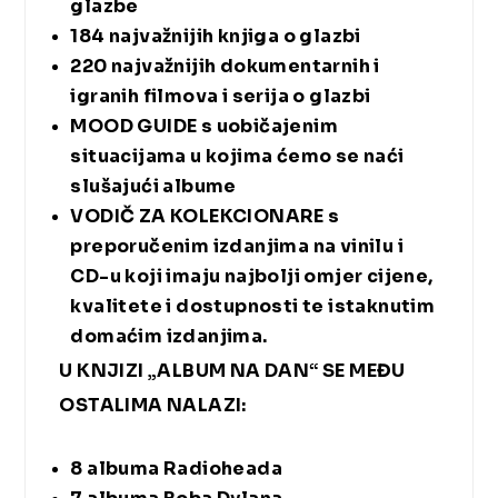
glazbe
184 najvažnijih knjiga o glazbi
220 najvažnijih dokumentarnih i
igranih filmova i serija o glazbi
MOOD GUIDE s uobičajenim
situacijama u kojima ćemo se naći
slušajući albume
VODIČ ZA KOLEKCIONARE s
preporučenim izdanjima na vinilu i
CD-u koji imaju najbolji omjer cijene,
kvalitete i dostupnosti te istaknutim
domaćim izdanjima.
U KNJIZI „ALBUM NA DAN“ SE MEĐU
OSTALIMA NALAZI:
8 albuma Radioheada