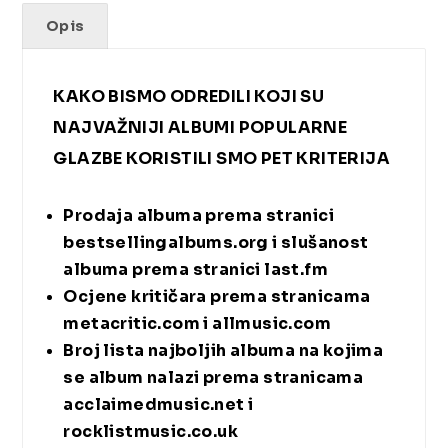
Opis
KAKO BISMO ODREDILI KOJI SU
NAJVAŽNIJI ALBUMI POPULARNE
GLAZBE KORISTILI SMO PET KRITERIJA
Prodaja albuma prema stranici
bestsellingalbums.org
i slušanost
albuma prema stranici
last.fm
Ocjene kritičara prema stranicama
metacritic.com
i
allmusic.com
Broj lista najboljih albuma na kojima
se album nalazi prema stranicama
acclaimedmusic.net
i
rocklistmusic.co.uk