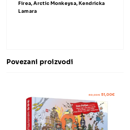
Firea, Arctic Monkeysa, Kendricka
Lamara
Povezani proizvodi
51,00
€
60,00
€