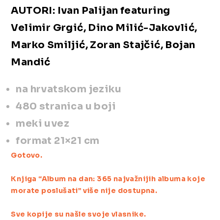
AUTORI: Ivan Palijan featuring
Velimir Grgić, Dino Milić-Jakovlić,
Marko Smiljić, Zoran Stajčić, Bojan
Mandić
na hrvatskom jeziku
480 stranica u boji
meki uvez
format 21×21 cm
Gotovo.
Knjiga “Album na dan: 365 najvažnijih albuma koje
morate poslušati” više nije dostupna.
Sve kopije su našle svoje vlasnike.