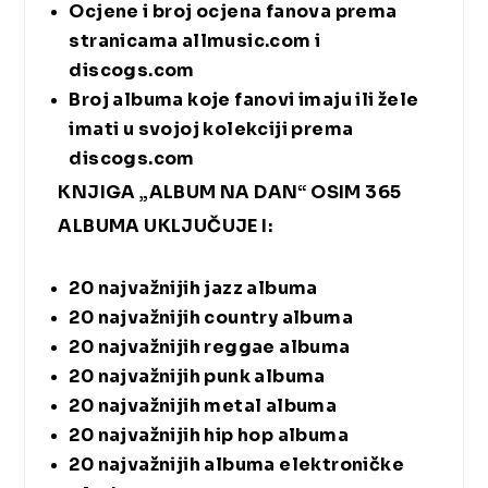
Ocjene i broj ocjena fanova prema
stranicama
allmusic.com
i
discogs.com
Broj albuma koje fanovi imaju ili žele
imati u svojoj kolekciji prema
discogs.com
KNJIGA „ALBUM NA DAN“ OSIM 365
ALBUMA UKLJUČUJE I:
20 najvažnijih jazz albuma
20 najvažnijih country albuma
20 najvažnijih reggae albuma
20 najvažnijih punk albuma
20 najvažnijih metal albuma
20 najvažnijih hip hop albuma
20 najvažnijih albuma elektroničke