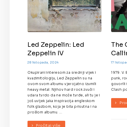
Led Zeppelin: Led
The 
Zeppelin IV
Call
28 listopada, 2024
17 listop
Okupirani interesom za srednji vijek i
1979. V.
kvazimitologiju, Led Zeppelin su na
punk, ro
ovom svom albumu vjerojatno izumili
govorili
heavy metal. Njihov hard rock zvuči i
Clash pot
udara tvrdo da ne može tvrđe, ali tu je i
još uvijek jaka inspiracija engleskom
Pro
folk glazbom, koja je bila prisutna i na
prošlom albumu. ...
Pročitaj više