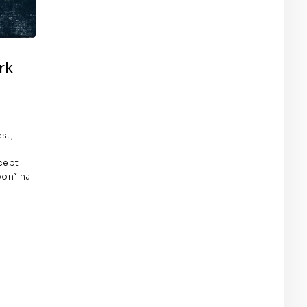
rk
est,
cept
oon“ na