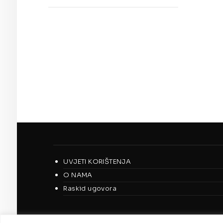
UVJETI KORIŠTENJA
O NAMA
Raskid ugovora