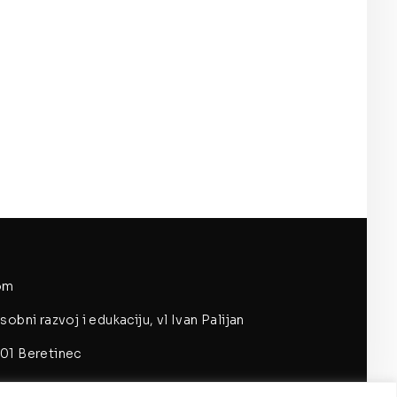
om
obni razvoj i edukaciju, vl Ivan Palijan
01 Beretinec