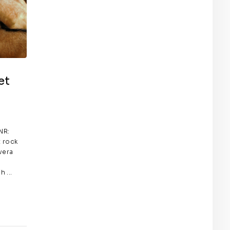
et
NR:
t rock
vera
h ...