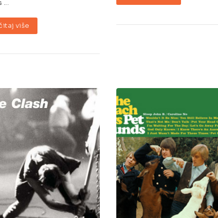
...
čitaj više