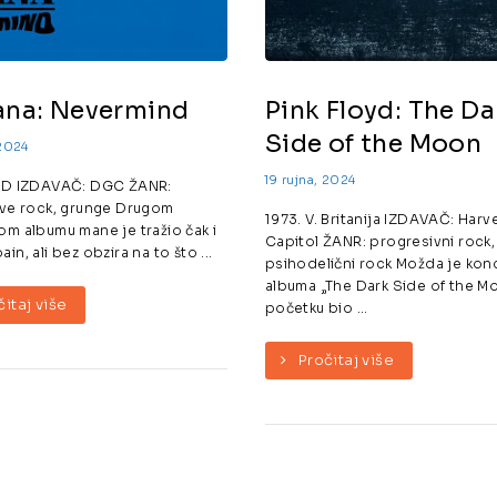
ana: Nevermind
Pink Floyd: The Da
Side of the Moon
 2024
19 rujna, 2024
SAD IZDAVAČ: DGC ŽANR:
ive rock, grunge Drugom
1973. V. Britanija IZDAVAČ: Harv
om albumu mane je tražio čak i
Capitol ŽANR: progresivni rock,
in, ali bez obzira na to što ...
psihodelični rock Možda je kon
albuma „The Dark Side of the M
čitaj više
početku bio ...
Pročitaj više