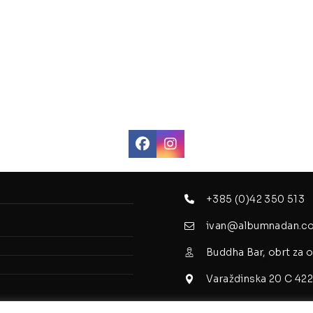
+385 (0)42 350 513
ivan@albumnadan.c
Buddha Bar, obrt za os
Varaždinska 20 C 422