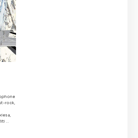
rlophone
st-rock,
xiesa,
ti ...