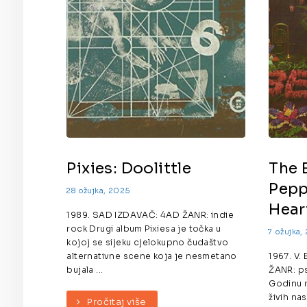
Pixies: Doolittle
The 
Pepp
28 ožujka, 2025
Hear
1989. SAD IZDAVAČ: 4AD ŽANR: indie
rock Drugi album Pixiesa je točka u
7 ožujka,
kojoj se sijeku cjelokupno čudaštvo
alternativne scene koja je nesmetano
1967. V.
bujala ...
ŽANR: ps
Godinu r
živih na
Pročitaj više