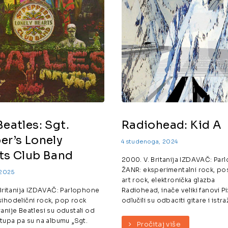
Beatles: Sgt.
Radiohead: Kid A
er’s Lonely
4 studenoga, 2024
ts Club Band
2000. V. Britanija IZDAVAČ: Pa
ŽANR: eksperimentalni rock, po
 2025
art rock, elektronička glazba
 Britanija IZDAVAČ: Parlophone
Radiohead, inače veliki fanovi Pi
ihodelični rock, pop rock
odlučili su odbaciti gitare i istraži
anije Beatlesi su odustali od
stupa pa su na albumu „Sgt.
Pročitaj više