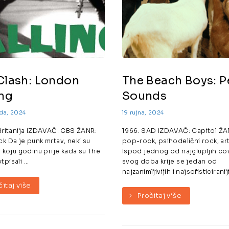
Clash: London
The Beach Boys: P
ing
Sounds
ada, 2024
19 rujna, 2024
 Britanija IZDAVAČ: CBS ŽANR:
1966. SAD IZDAVAČ: Capitol ŽA
ck Da je punk mrtav, neki su
pop-rock, psihodelični rock, ar
 i koju godinu prije kada su The
Ispod jednog od najglupljih co
pisali ...
svog doba krije se jedan od
najzanimljivijih i najsofisticiraniji
čitaj više
Pročitaj više