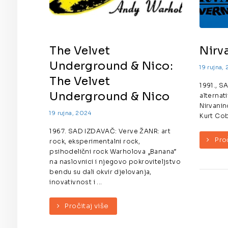
The Velvet
Nirv
Underground & Nico:
19 rujna,
The Velvet
1991., 
Underground & Nico
alternat
Nirvanin
19 rujna, 2024
Kurt Coba
1967. SAD IZDAVAČ: Verve ŽANR: art
Pro
rock, eksperimentalni rock,
psihodelični rock Warholova „Banana“
na naslovnici i njegovo pokroviteljstvo
bendu su dali okvir djelovanja,
inovativnost i ...
Pročitaj više